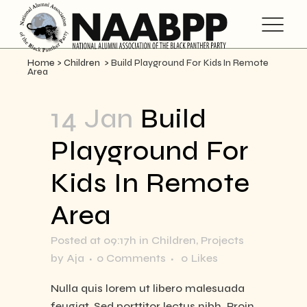
Home
>
Children
>
Build Playground For Kids In Remote
Area
14 Jan
Build
Playground For
Kids In Remote
Area
Posted at 09:17h
in
Children
,
Projects
by
Aja
0 Comments
0
Likes
Nulla quis lorem ut libero malesuada
feugiat. Sed porttitor lectus nibh. Proin