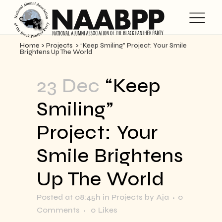
Home
>
Projects
>
“Keep Smiling” Project: Your Smile
Brightens Up The World
23 Dec
“Keep
Smiling”
Project: Your
Smile Brightens
Up The World
Posted at 08:45h
in
Projects
by
Aja
0
Comments
0
Likes